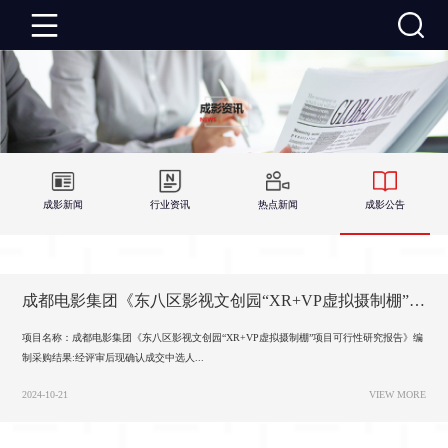
成
影
成
首
影
成
成影新闻
行业资讯
热点新闻
成影公告
页
资
影
成
讯
推
影
成
成都电影集团《东八区影视文创园“XR+VP虚拟摄制棚”项目可行性研究报告》编制项目采购结果公告
荐
活
影
关
项目名称：成都电影集团《东八区影视文创园“XR+VP虚拟摄制棚”项目可行性研究报告》编
制采购结果:经评审后现确认成交中选人...
动
建
于
联
2024-10-21
VIEW MORE
设
成
系