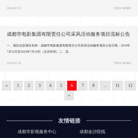
2024-07-25
VIEW MORE
成都市电影集团有限责任公司采风活动服务项目流标公告
一、项目信息项目名称：成都市电影集团有限责任公司采风活动服务项目公告日期：2024年
7月12日至2024年7月19日（北京时间）二、流...
2024-07-20
VIEW MORE
«
1
2
3
4
5
6
7
8
...
11
12
»
友情链接
成都市影视服务中心
成都金沙院线