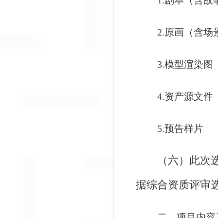
1.剧本（含
2.原画（含
3.模型渲染
4.资产源文件
5.预告样片
（六）
此次
据综合资质评审
二、项目内容