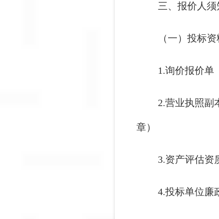
三、报价人须
（一）投标资
1.询价报价
2.营业执照
章）
3.资产评估
4.投标单位