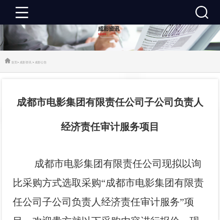
成
影
成
首页
>
成影资讯
>
成影公告
首
影
成
成都市电影集团有限责任公司子公司负责人
页
资
影
成
经济责任审计服务项目
讯
推
影
成
荐
活
影
关
成都市电影集团有限责任公司现拟以询
动
建
于
联
比采购方式选取采购“成都市电影集团有限责
任公司子公司负责人经济责任审计服务”项
设
成
系