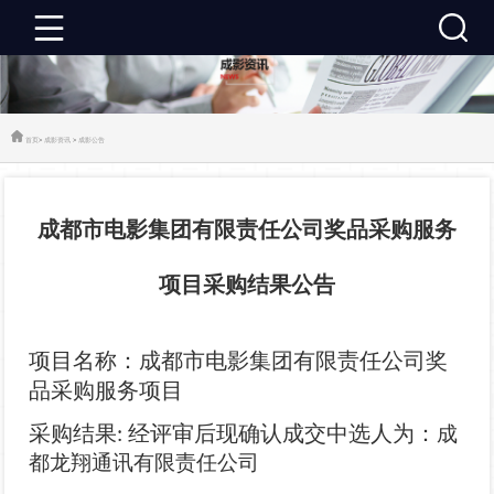
成
影
成
首页
>
成影资讯
>
成影公告
首
影
成
成都市电影集团有限责任公司奖品采购服务
页
资
影
成
项目采购结果公告
讯
推
影
成
荐
活
影
关
项目名称：成都市电影集团有限责任公司奖
品采购服务项目
动
建
于
联
采购结果
经评审后现确认成交中选人为：
成
:
设
成
系
都龙翔通讯有限责任公司