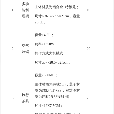
多功
主体材质为铝合金+特氟龙；
1
能料
10
理锅
尺寸≥36.3×23.5×21cm，容量
≥3.5L。
容量≥4.5L；
功率≥1350W；
空气
2
20
炸锅
操作方式为机械式；
尺寸≥37×28.5×32.5cm。
容量≥350ML；
主体材质为纯钛(Ti)，盖子材
质为纯钛(Ti)+PP，密封圈材
旅行
质为硅胶(食品接触用)；
3
25
茶具
尺寸≥12X7.5CM；