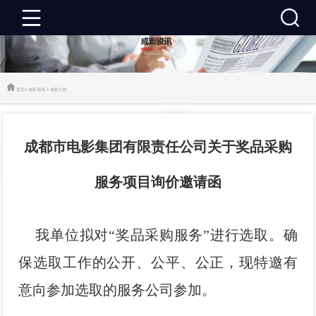
成
影
成
首页
>
成影资讯
>
成影公告
首
影
成
成都市电影集团有限责任公司关于奖品采购
页
资
影
成
服务项目询价邀请函
讯
推
影
成
荐
活
影
关
我单位拟对“奖品采购服务”进行选取。确
动
建
于
联
保选取工作的公开、公平、公正，现特邀有
意向参加选取的服务公司参加。
设
成
系