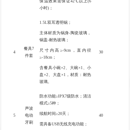
保温效果需保证42℃以上(6
小时)；
1.5L双耳透明锅；
主体材质为锅身-陶瓷玻璃，
锅盖-耐热玻璃；
餐具7
尺寸内高≥-9cm，直内径
4
30
件套
≥-18cm；
含餐具小碗×2、大碗×1、小
盘×2、大盘×1，材质：耐热
玻璃。
防水功能≥IPX7级防水；清洁
模式≥5种；
声波
续航时间≥20天；
5
电动
40
牙刷
需具备USB无线充电功能；