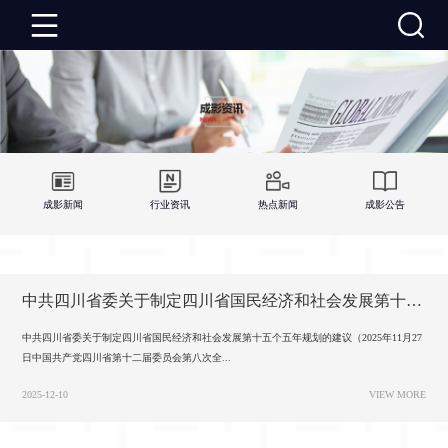
成
影
成
首
影
成
成影新闻
行业资讯
热点新闻
成影公告
页
资
影
成
讯
推
影
成
中共四川省委关于制定四川省国民经济和社会发展第十五个五年规划的建议
荐
活
影
关
中共四川省委关于制定四川省国民经济和社会发展第十五个五年规划的建议（2025年11月27
日中国共产党四川省第十二届委员会第八次全...
动
建
于
联
2025-12-10
VIEW MORE
设
成
系