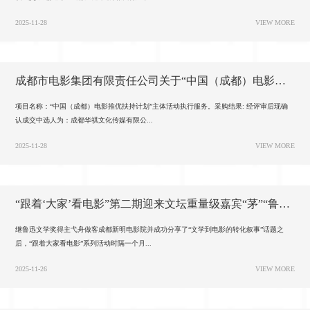
2025-11-28
VIEW MORE
成都市电影集团有限责任公司关于“中国（成都）电影推优扶持计划”主体活动执行服务的询比结果公告
项目名称：“中国（成都）电影推优扶持计划”主体活动执行服务。采购结果: 经评审后现确
认成交中选人为：成都华祺文化传媒有限公...
2025-11-28
VIEW MORE
“跟着‘大家’看电影”第二期迎来文坛重量级嘉宾“茅”“鲁”奖双奖得主徐则臣精彩解构《北上》跨界叙事
继鲁迅文学奖得主弋舟做客成都新明电影院并成功分享了“文学到电影的转化叙事”话题之
后，“跟着大家看电影”系列活动时隔一个月...
2025-11-26
VIEW MORE