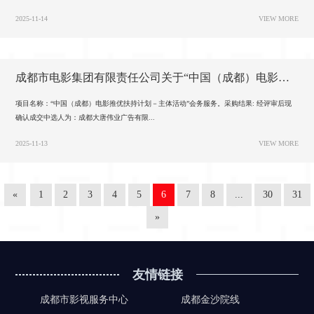
2025-11-14
VIEW MORE
成都市电影集团有限责任公司关于“中国（成都）电影推优扶持计划”主体活动会务服务的询价结果公告
项目名称：“中国（成都）电影推优扶持计划－主体活动”会务服务。采购结果: 经评审后现
确认成交中选人为：成都大唐伟业广告有限...
2025-11-13
VIEW MORE
«
1
2
3
4
5
6
7
8
...
30
31
»
友情链接
成都市影视服务中心
成都金沙院线