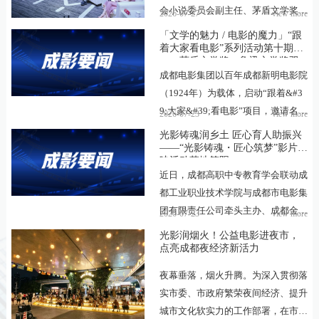
影
会小说委员会副主任、茅盾文学奖与
我
2026-07-27
view more
鲁迅文学奖双料得主、湖北省文联名
「文学的魅力 / 电影的魔力」“跟
誉主席刘醒龙携“从凤凰琴到青铜编
们
着大家看电影”系列活动第十期
——茅盾文学奖、鲁迅文学奖双
钟——刘醒龙的文学之声”主题，登
料得主刘醒龙：从凤凰琴到青铜
成都电影集团以百年成都新明电影院
陆成都新明电影院“新明文化名家大
编钟
（1924年）为载体，启动“跟着&#3
讲堂”，作为“跟着大家看电影”系列
9;大家&#39;看电影”项目，邀请名作
2026-07-23
view more
活动第十期主讲嘉宾，分享四十载文
家、名编剧、名导演、名演员等影
光影铸魂润乡土 匠心育人助振兴
学创作与影视跨界的深耕体悟，解码
视、文化领域的知名人士定期到成都
——“光影铸魂・匠心筑梦”影片放
现实主义文学的精神内核，探讨文学
映活动落地简阳
新明电影院开讲座，共同打造文学与
与影视的共生转化之道，回应新时代
近日，成都高职中专教育学会联动成
电影艺术交流的文化盛宴。通过本项
下文学创作的价值...
都工业职业技术学院与成都市电影集
目构建成都电影集团的“作家团”，推
团有限责任公司牵头主办、成都金沙
2026-07-23
view more
进集团“文学-影视”转化计划，建立
院线农村数字电影有限公司承办
光影润烟火！公益电影进夜市，
电影集团影视创作的“版权池”“IP
的“光影铸魂・匠心筑梦”影片进校园
点亮成都夜经济新活力
库”“专家团”，进一步丰富“成影1924
特色活动，首次将优质光影资源融入
艺术中心”的内容，打造四川成都的
夜幕垂落，烟火升腾。为深入贯彻落
该校乡村社会实践，落地简阳市新市
影视创作创...
实市委、市政府繁荣夜间经济、提升
街道石家村开展公益影片下乡惠民服
城市文化软实力的工作部署，在市委
务活动打破校园育人边界，将优质主