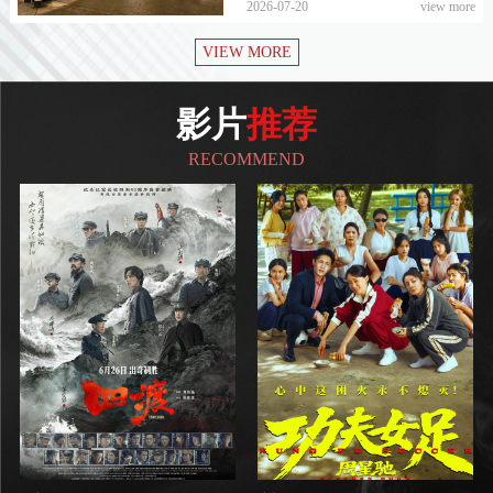
2026-07-20
view more
宣传部的悉心指导下，成都市电影集
旋律影视资源、匠心文化资源精准输
团立足“电影+消费场景”融合发展思
VIEW MORE
送至乡村基层，与乡村美育、推普助
路，以文化赋能城市、以惠民服务民
学、文化体验实践深度融合，以光影
生，精准对接天府新区新晋网红地标
为载体、以匠心为内...
影片
推荐
天保湾夜市，于7月16日晚圆满落地
首场公益电影放映活动。这场沉浸式
RECOMMEND
光影惠民活动，成功打通公共文化服
务“最后一公里”，让书香光影融入市
井烟火，实现了社会效益与经济效益
双向赋能、双向...