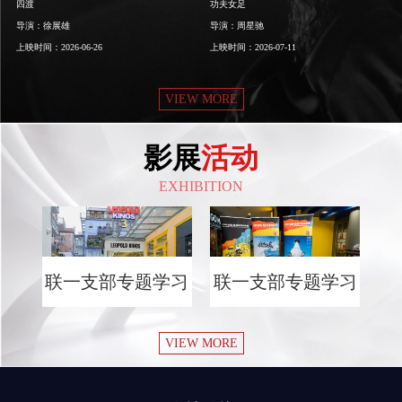
功夫女足
三国第一部：争洛阳
导演：
周星驰
导演：
谢君伟
上映时间：
2026-07-11
上映时间：
2026-07-10
VIEW MORE
影展
活动
EXHIBITION
学习
联一支部专题学习
联一支部专题学习
会
会
VIEW MORE