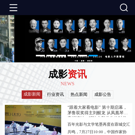
成
影
成
首
影
成
页
资
影
成
成影
资讯
讯
推
影
成
NEWS
荐
活
影
关
成影新闻
行业资讯
热点新闻
成影公告
“跟着大家看电影” 第十期启幕，
动
建
于
联
茅鲁双奖得主刘醒龙 从凤凰琴到
青铜编钟，叩响文影共生的时代
之声
设
成
百年光影与文学笔墨再度在蓉城交汇
系
共鸣，7月27日10:00，中国作家协