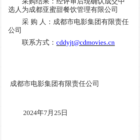
采购结果：经评审后现确认成交中
影
我
选人为成都亚蜜甜餐饮管理有限公司
采 购 人：成都市电影集团有限责任
们
公司
联系方式：
cddyjt@cdmovies.cn
成都市电影集团有限责任公司
2024
年
7
月
25
日