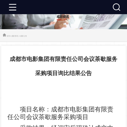
成
影
成
首页
>
成影资讯
>
成影公告
首
影
成
成都市电影集团有限责任公司会议茶歇服务
页
资
影
成
采购项目询比结果公告
讯
推
影
成
荐
活
影
关
动
建
于
联
项目名称：成都市电影集团有限责
任公司会议茶歇服务采购项目
设
成
系