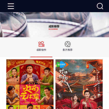
成
影
成
首
影
成
成影创作
影片推荐
页
资
影
成
讯
推
影
成
荐
活
影
关
动
建
于
联
设
成
系