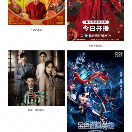
影
我
们
火锅艺术家
戏精自救攻略
拆案：黎明将至