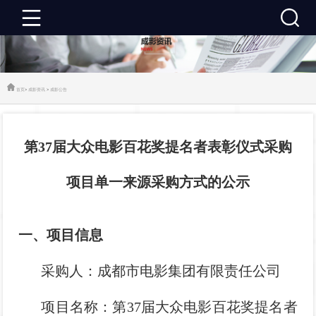
成
影
成
首页
>
成影资讯
>
成影公告
首
影
成
第37届大众电影百花奖提名者表彰仪式采购
页
资
影
成
项目单一来源采购方式的公示
讯
推
影
成
荐
活
影
关
一
、项目
信息
动
建
于
联
采购人：成都市电影集团有限责任公司
设
成
系
项目名称：第37届大众电影百花奖提名者