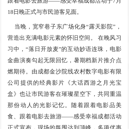
跟着电影去旅游——感受幸福成都活动于7月
影
我
18日晚正式与市民游客见面。
们
当晚，宽窄巷子东广场化身“露天影院”，
营造出充满电影元素的怀旧空间。 在晚风习
习中，“落日开放麦”的互动妙语连珠，电影
金曲演奏勾起无限回忆，暑期档新片推介点
燃期待。由成都金沙院线农村数字电影有限
公司提供的经典影片《大话西游之月光宝
盒》也让市民游客在璀璨星空下，共同重温
那份动人的光影记忆。随着跟着电影品美
食、跟着电影去旅游——感受幸福成都活动
正式宣布，现场的氛围达到顶峰，多项优惠