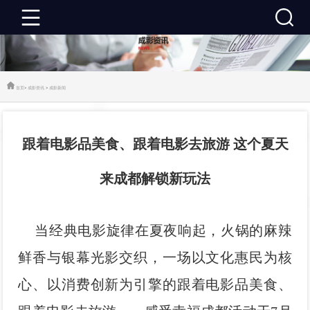
成
影
成
首页
>
成影资讯
>
成影新闻
首
影
成
跟着电影品美食、跟着电影去旅游 这个夏天
页
资
影
成
来成都解锁新玩法
讯
推
影
成
荐
活
影
关
当经典电影旋律在夏夜响起，火锅的麻辣
动
建
于
联
鲜香与银幕光影交织，一场以文化惠民为核
心、以消费创新为引擎的跟着电影品美食、
设
成
系